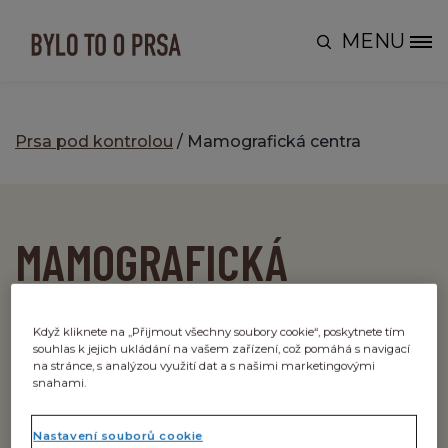
Skip to main content
MENU
Site Logo
Prsa pod kontrolou
/ Mamografická centra
MAMOGRAFICKÁ
CENTRA
Když kliknete na „Přijmout všechny soubory cookie“, poskytnete tím
souhlas k jejich ukládání na vašem zařízení, což pomáhá s navigací
na stránce, s analýzou využití dat a s našimi marketingovými
snahami.
Mamografická centra jsou
specializovaná
akreditovaná zdravotnická pracoviště pro
Nastavení souborů cookie
preventivní (screeningová) i diagnostická