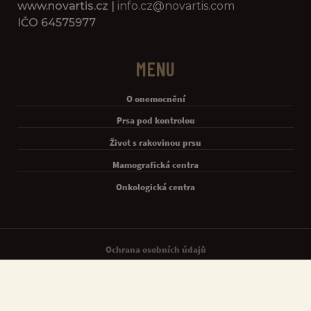
www.novartis.cz |
info.cz@novartis.com
IČO 64575977
MENU
O onemocnění
Prsa pod kontrolou
Život s rakovinou prsu
Mamografická centra
Onkologická centra
Legal [Footer Second]
Ochrana osobních údajů
Podmínky použití
Nastavení souborů cookie