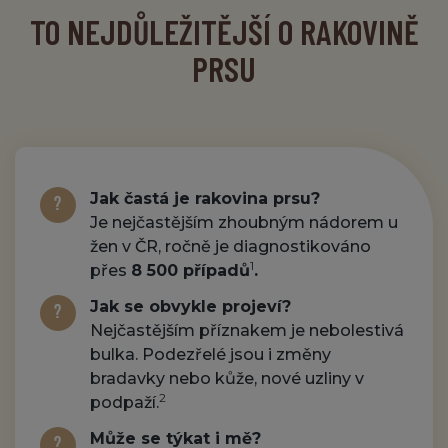
TO NEJDŮLEŽITĚJŠÍ O RAKOVINĚ
PRSU
Jak častá je rakovina prsu?
Je nejčastějším zhoubným nádorem u
žen v ČR, ročně je diagnostikováno
1
přes
8 500 případů
.
Jak se obvykle projeví?
Nejčastějším příznakem je nebolestivá
bulka. Podezřelé jsou i změny
bradavky nebo kůže, nové uzliny v
2
podpaží.
Může se týkat i mě?