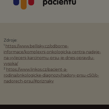
Zdroje:
1
https://www.bellisky.cz/odborne-
informace/komplexni-onkologicka-centra-nadeje-
na-vyleceni-karcinomu-prsu-je-dnes-opravdu-
vysoka/
2
https://www.linkos.cz/pacient-a-
rodina/onkologicke-diagnozy/nadory-prsu-c50/o-
nadorech-prsu/#priznaky