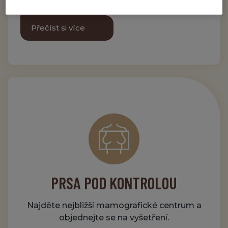
Přečíst si více
PRSA POD KONTROLOU
Najděte nejbližší mamografické centrum a
objednejte se na vyšetření.