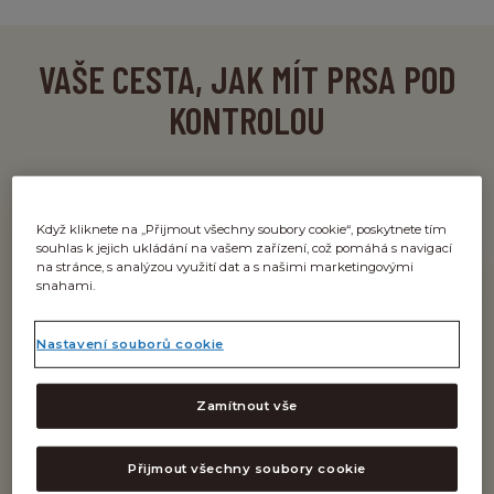
VAŠE CESTA, JAK MÍT PRSA POD
KONTROLOU
Když kliknete na „Přijmout všechny soubory cookie“, poskytnete tím
souhlas k jejich ukládání na vašem zařízení, což pomáhá s navigací
na stránce, s analýzou využití dat a s našimi marketingovými
snahami.
Nastavení souborů cookie
SAMOVYŠETŘENÍ PRSU
Zamítnout vše
Naučte se krok za krokem, jak provést
Přijmout všechny soubory cookie
samovyšetření v pohodlí domova.