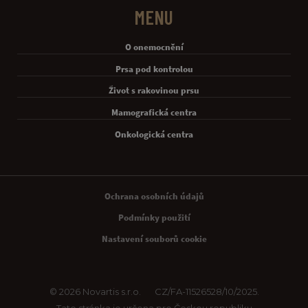
MENU
O onemocnění
Prsa pod kontrolou
Život s rakovinou prsu
Mamografická centra
Onkologická centra
Legal [Footer Second]
Ochrana osobních údajů
Podmínky použití
Nastavení souborů cookie
© 2026 Novartis s.r.o.
CZ/FA-11526528/10/2025.
Tato stránka je určena pro Českou republiku