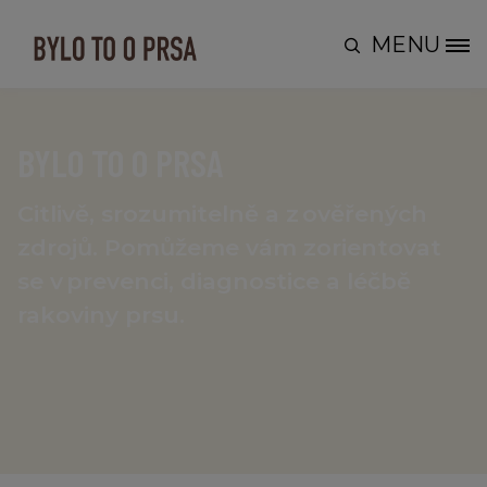
Skip to main content
MENU
Site Logo
BYLO TO O PRSA
Citlivě, srozumitelně a z ověřených
zdrojů. Pomůžeme vám zorientovat
se v prevenci, diagnostice a léčbě
rakoviny prsu.