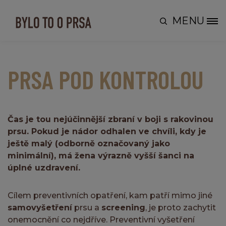
Skip to main content
MENU
Site Logo
PRSA POD KONTROLOU
Čas je tou nejúčinnější zbraní v boji s rakovinou
prsu. Pokud je nádor odhalen ve chvíli, kdy je
ještě malý (odborně označovaný jako
minimální), má žena výrazně vyšší šanci na
úplné uzdravení.
Cílem preventivních opatření, kam patří mimo jiné
samovyšetření
prsu a
screening
, je proto zachytit
onemocnění co nejdříve. Preventivní vyšetření