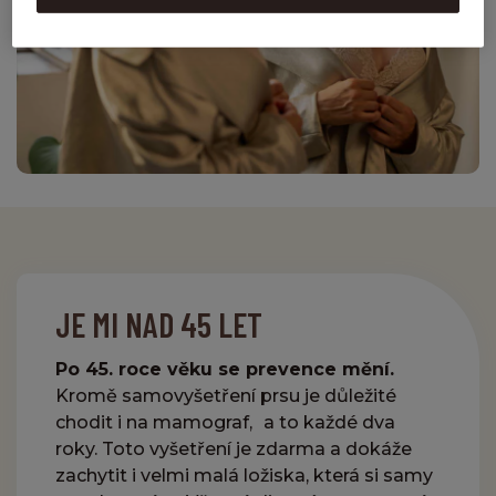
JE MI NAD 45 LET
Po 45. roce věku se prevence mění.
Kromě samovyšetření prsu je důležité
chodit i na mamograf, a to každé dva
roky. Toto vyšetření je zdarma a dokáže
zachytit i velmi malá ložiska, která si samy