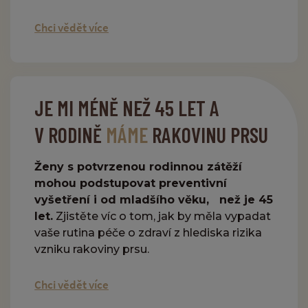
Chci vědět více
JE MI MÉNĚ NEŽ 45 LET A
V RODINĚ
MÁME
RAKOVINU PRSU
Ženy s potvrzenou rodinnou zátěží
mohou podstupovat preventivní
vyšetření i od mladšího věku, než je 45
let.
Zjistěte víc o tom, jak by měla vypadat
vaše rutina péče o zdraví z hlediska rizika
vzniku rakoviny prsu.
Chci vědět více