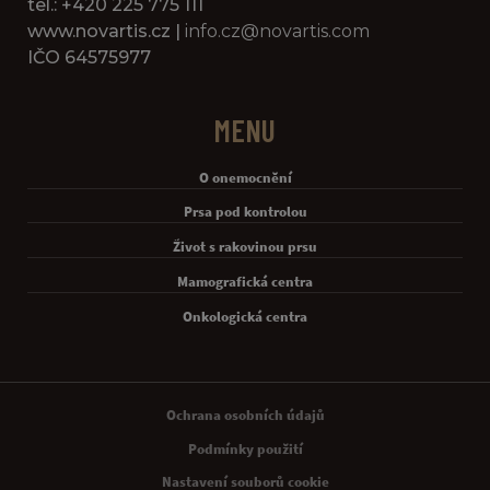
tel.: +420 225 775 111
www.novartis.cz |
info.cz@novartis.com
IČO 64575977
MENU
O onemocnění
Prsa pod kontrolou
Život s rakovinou prsu
Mamografická centra
Onkologická centra
Legal [Footer Second]
Ochrana osobních údajů
Podmínky použití
Nastavení souborů cookie