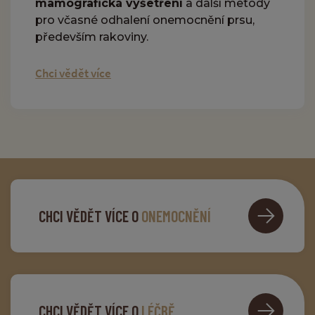
mamografická vyšetření
a další metody
pro včasné odhalení onemocnění prsu,
především rakoviny.
Chci vědět více
CHCI VĚDĚT VÍCE O
ONEMOCNĚNÍ
CHCI VĚDĚT VÍCE O
LÉČBĚ