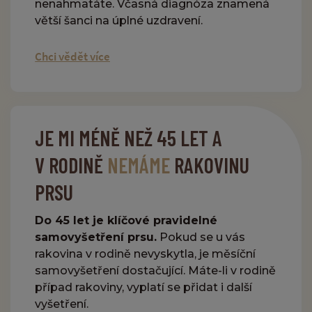
nenahmatáte. Včasná diagnóza znamená
větší šanci na úplné uzdravení.
Chci vědět více
JE MI MÉNĚ NEŽ 45 LET A
V RODINĚ
NEMÁME
RAKOVINU
PRSU
Do 45 let je klíčové pravidelné
samovyšetření prsu.
Pokud se u vás
rakovina v rodině nevyskytla, je měsíční
samovyšetření dostačující. Máte-li v rodině
případ rakoviny, vyplatí se přidat i další
vyšetření.