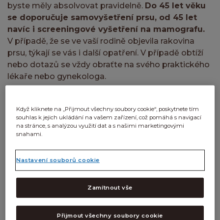
byste měly absolvovat pravidelně.
Do 45 let věku
se doporučuje samovyšetření prsu, od 45 let
navíc i screeningové vyšetření na mamografu.
V případě, že se ve vaší rodině objevila rakovina
prsu, týkají se vás i další opatření. V případě obtíží
nebo dotazů se vždy obraťte na svého praktického
lékaře nebo gynekologa.
Mamografická centra
Když kliknete na „Přijmout všechny soubory cookie“, poskytnete tím
souhlas k jejich ukládání na vašem zařízení, což pomáhá s navigací
na stránce, s analýzou využití dat a s našimi marketingovými
snahami.
Nastavení souborů cookie
Zamítnout vše
Přijmout všechny soubory cookie